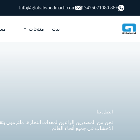
لتجاوز
info@globalwoodmach.com
+86 13475071080
لى
لمحتوى
بيت
منتجات
معل
اتصل بنا
نحن من المصدرين الرائدين لمعدات النجارة، ملتزمون بت
الأخشاب في جميع أنحاء العالم.