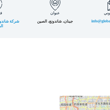
وني
عنوان
ف
info@glob
جينان، شاندونغ، الصين
شركة شاندونغ
ال