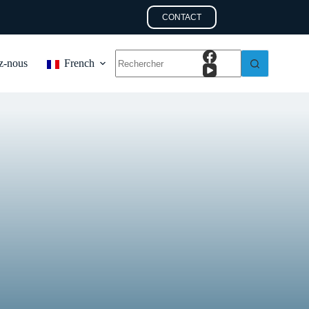
CONTACT
z-nous
French